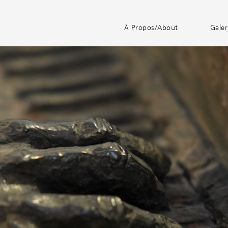
À Propos/About
Galer