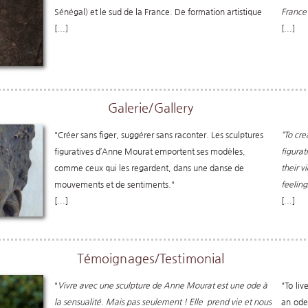
Sénégal) et le sud de la France. De formation artistique
France
[...]
[...]
Galerie/Gallery
"Créer sans figer, suggérer sans raconter. Les sculptures
“To cre
figuratives d’Anne Mourat emportent ses modèles,
figura
comme ceux qui les regardent, dans une danse de
their v
mouvements et de sentiments."
feeling
[...]
[...]
Témoignages/Testimonial
"
Vivre avec une sculpture de Anne Mourat est une ode à
"To li
la sensualité. Mais pas seulement ! Elle prend vie et nous
an ode 