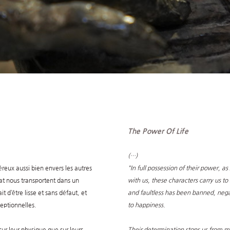
The Power Of Life
(…)
éreux aussi bien envers les autres
"In full possession of their power, 
 nous transportent dans un
with us, these characters carry us t
 d’être lisse et sans défaut, et
and faultless has been banned, nega
eptionnelles.
to happiness.
sur leur physique que sur leurs
Their determination stops us from 