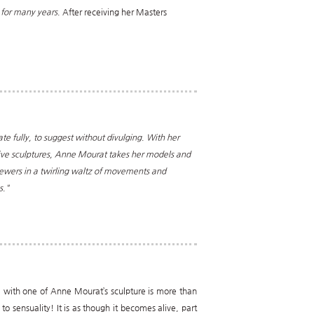
 for many years.
After receiving her Masters
ate fully, to suggest without divulging. With her
tive sculptures, Anne Mourat takes her models and
iewers in a twirling waltz of movements and
s."
ve with one of Anne Mourat’s sculpture is more than
to sensuality! It is as though it becomes alive, part