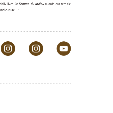
daily lives.
La Femme du Milieu
guards our temple
 and culture..."